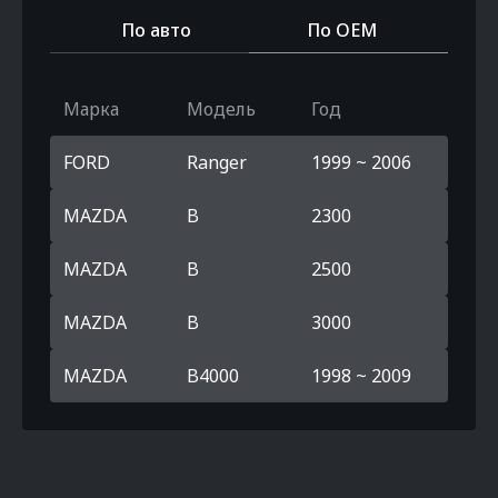
По авто
По OEM
Марка
Модель
Год
FORD
Ranger
1999 ~ 2006
MAZDA
B
2300
MAZDA
B
2500
MAZDA
B
3000
MAZDA
B4000
1998 ~ 2009