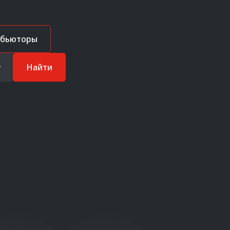
ибьюторы
Найти