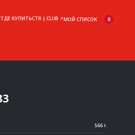
Г
ГДЕ КУПИТЬ
CTR | CLUB ↗
МОЙ СПИСОК
0
83
566 г.