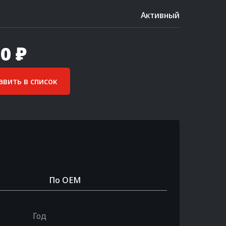
Активный
0 ₽
вить в список
По OEM
Год