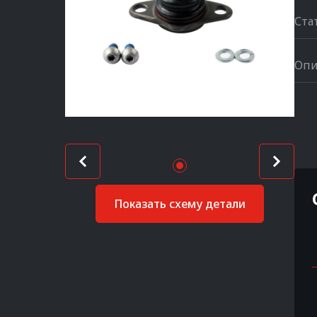
Ста
Опи
Показать схему детали