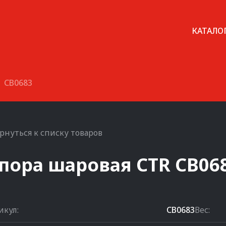
КАТАЛО
CB0683
рнуться к списку товаров
пора шаровая
CTR
CB06
икул:
CB0683
Вес: