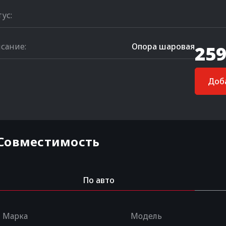
тус:
сание:
Опора шаровая
259
Доба
Совместимость
По авто
Марка
Модель