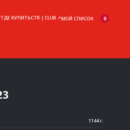
Г
ГДЕ КУПИТЬ
CTR | CLUB ↗
МОЙ СПИСОК
0
23
1144 г.