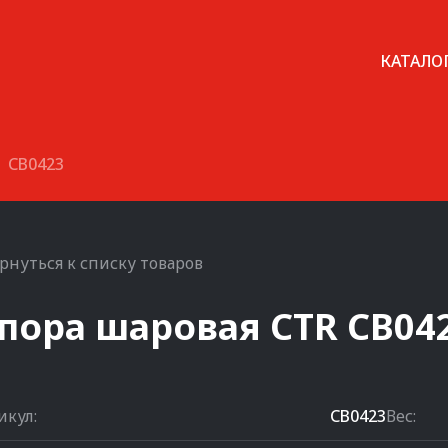
КАТАЛО
CB0423
рнуться к списку товаров
пора шаровая
CTR
CB04
икул:
CB0423
Вес: