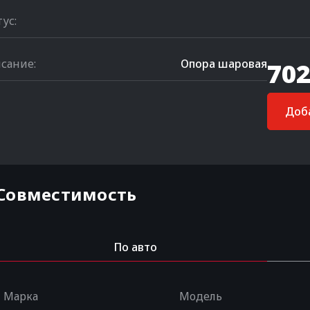
тус:
сание:
Опора шаровая
702
Доба
Совместимость
По авто
Марка
Модель