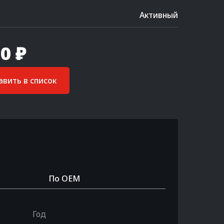
Активный
0 ₽
вить в список
По OEM
Год