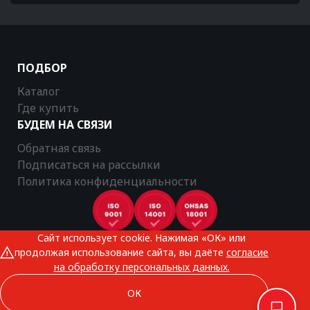
ПОДБОР
Каталог
Где купить
БУДЕМ НА СВЯЗИ
Обратная связь
Подписаться на рассылки
Политика конфиденциальности
Сайт использует cookie. Нажимая «ОК» или
CTR © 2025
продолжая использование сайта, вы даёте
согласие
Все права защищены
на обработку персональных данных.
ОК