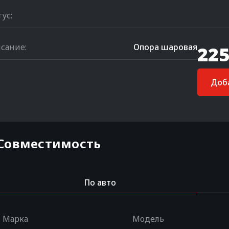
тус:
сание:
Опора шаровая
225
Доба
Совместимость
По авто
Марка
Модель