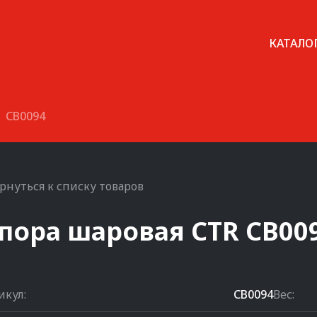
КАТАЛО
CB0094
рнуться к списку товаров
пора шаровая
CTR
CB00
икул:
CB0094
Вес: