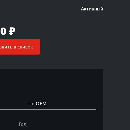
Активный
0 ₽
вить в список
По OEM
Год