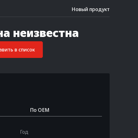
Новый продукт
на неизвестна
вить в список
По OEM
Год