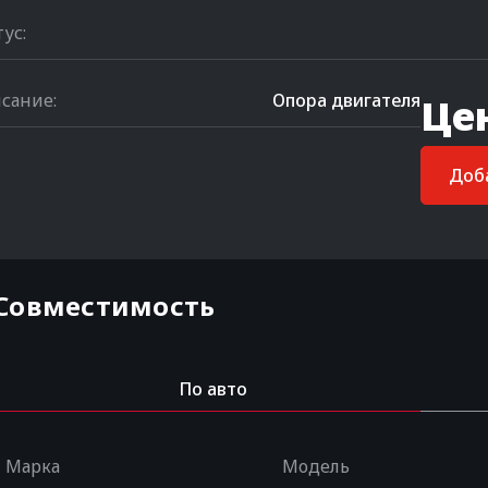
тус:
сание:
Опора двигателя
Це
Доба
Совместимость
По авто
Марка
Модель