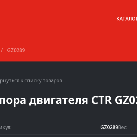
КАТАЛО
/
GZ0289
рнуться к списку товаров
пора двигателя
CTR
GZ0
икул:
GZ0289
Вес: