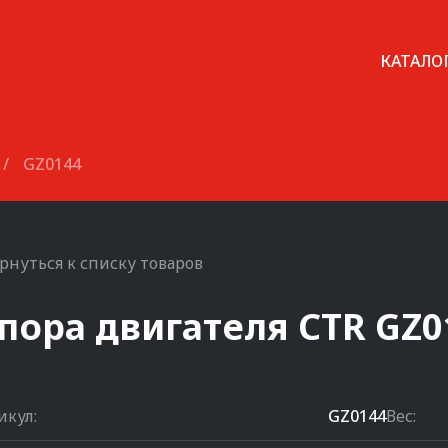
КАТАЛО
/
GZ0144
рнуться к списку товаров
пора двигателя
CTR
GZ0
икул:
GZ0144
Вес: