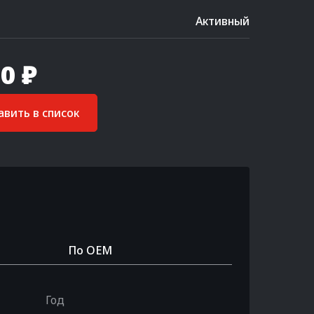
Активный
0 ₽
вить в список
По OEM
Год