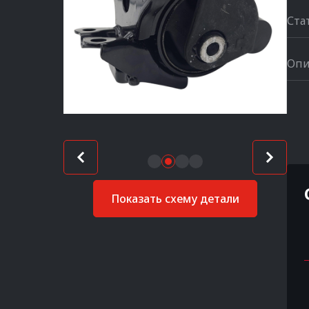
Ста
Опи
Показать схему детали