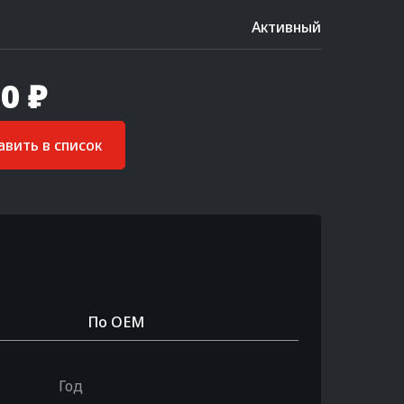
Активный
0 ₽
вить в список
По OEM
Год