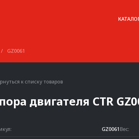
КАТАЛО
/
GZ0061
рнуться к списку товаров
пора двигателя
CTR
GZ0
икул:
GZ0061
Вес: