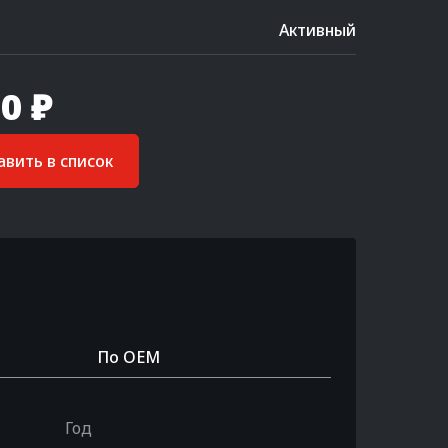
Активный
0 ₽
вить в список
По OEM
Год