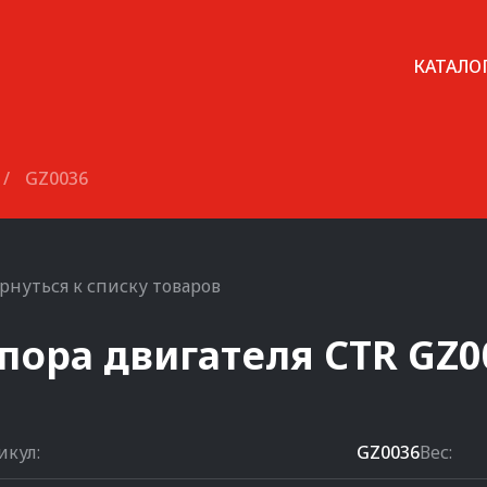
КАТАЛО
/
GZ0036
рнуться к списку товаров
пора двигателя
CTR
GZ0
икул:
GZ0036
Вес: