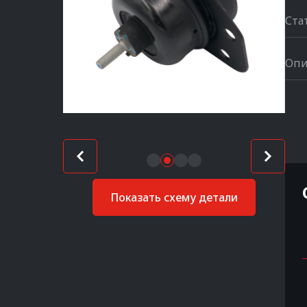
Ста
Опи
Показать схему детали