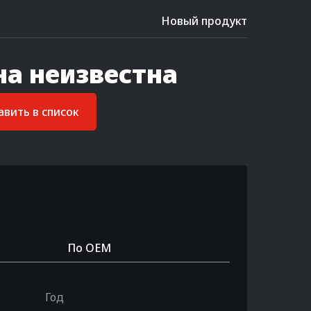
Новый продукт
на неизвестна
вить в список
По OEM
Год