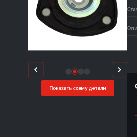
Ста
Опи
Показать схему детали