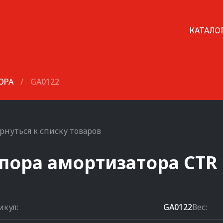
КАТАЛО
ОРА
/
GA0122
рнуться к списку товаров
пора амортизатора
CTR
икул:
GA0122
Вес: