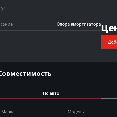
тус:
сание:
Опора амортизатора
Це
Доба
Совместимость
По авто
Марка
Модель