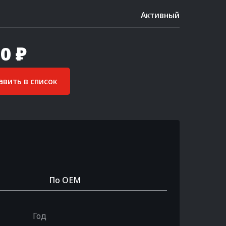
Активный
0 ₽
вить в список
По OEM
Год