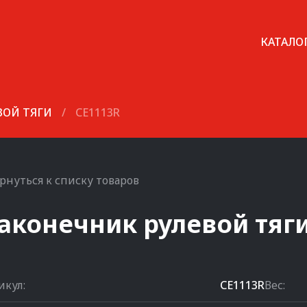
КАТАЛО
ВОЙ ТЯГИ
/
CE1113R
рнуться к списку товаров
аконечник рулевой тяг
икул:
CE1113R
Вес: