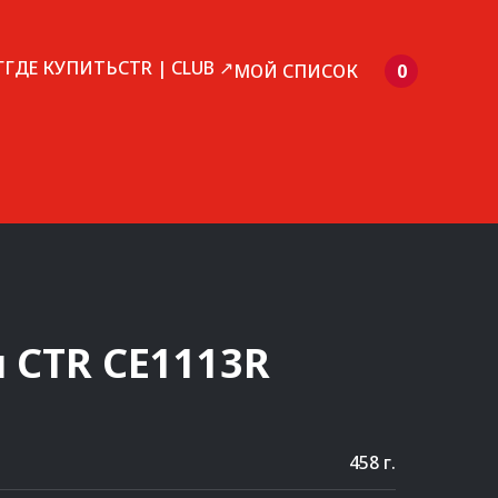
Г
ГДЕ КУПИТЬ
CTR | CLUB ↗
МОЙ СПИСОК
0
и
CTR
CE1113R
458 г.