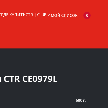
Г
ГДЕ КУПИТЬ
CTR | CLUB ↗
МОЙ СПИСОК
0
и
CTR
CE0979L
680 г.