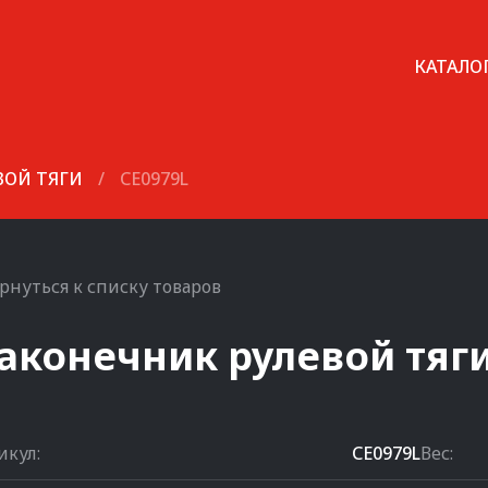
КАТАЛО
ВОЙ ТЯГИ
/
CE0979L
рнуться к списку товаров
аконечник рулевой тяг
икул:
CE0979L
Вес: