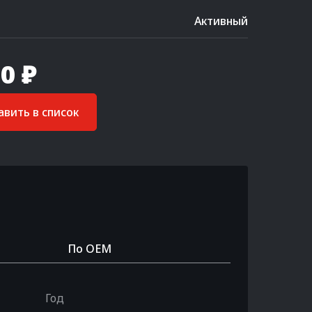
Активный
0 ₽
вить в список
По OEM
Год