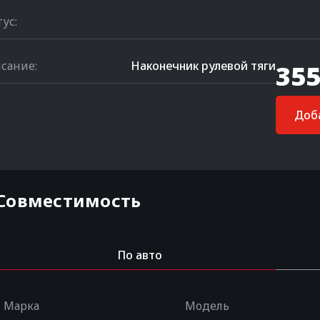
тус:
сание:
Наконечник рулевой тяги
355
Доба
Совместимость
По авто
Марка
Модель