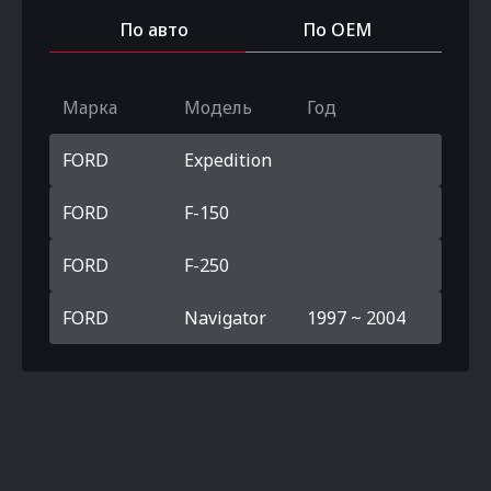
По авто
По OEM
Марка
Модель
Год
FORD
Expedition
FORD
F-150
FORD
F-250
FORD
Navigator
1997 ~ 2004