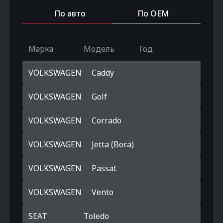
По авто
По OEM
Марка
Модель
Год
VOLKSWAGEN
Caddy
VOLKSWAGEN
Golf
VOLKSWAGEN
Corrado
VOLKSWAGEN
Jetta (Bora)
VOLKSWAGEN
Passat
VOLKSWAGEN
Vento
SEAT
Toledo