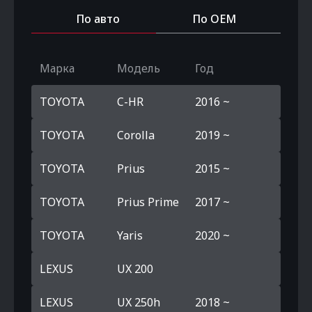
По авто
По OEM
Марка
Модель
Год
TOYOTA
C-HR
2016 ~
TOYOTA
Corolla
2019 ~
TOYOTA
Prius
2015 ~
TOYOTA
Prius Prime
2017 ~
TOYOTA
Yaris
2020 ~
LEXUS
UX 200
LEXUS
UX 250h
2018 ~