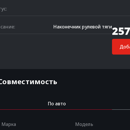
тус:
сание:
Наконечник рулевой тяги
257
Доба
Совместимость
По авто
Марка
Модель