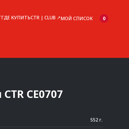
Г
ГДЕ КУПИТЬ
CTR | CLUB ↗
МОЙ СПИСОК
0
и
CTR
CE0707
552 г.