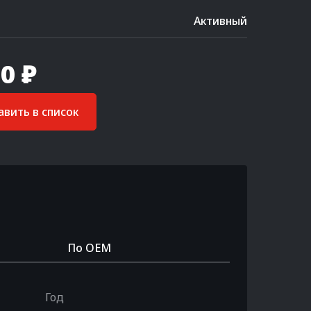
Активный
0 ₽
вить в список
По OEM
Год