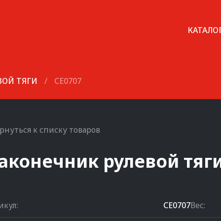
КАТАЛО
ВОЙ ТЯГИ
/
CE0707
рнуться к списку товаров
аконечник рулевой тяг
икул:
CE0707
Вес: