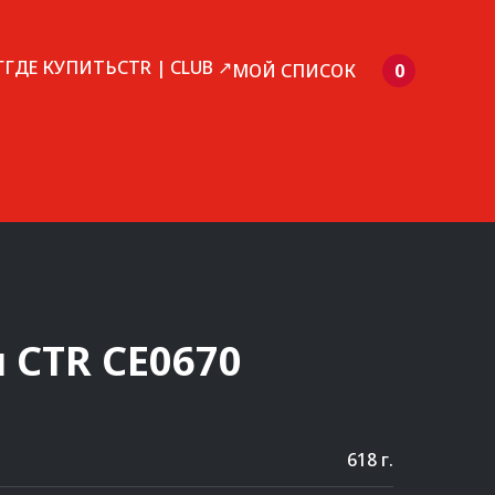
Г
ГДЕ КУПИТЬ
CTR | CLUB ↗
МОЙ СПИСОК
0
и
CTR
CE0670
618 г.