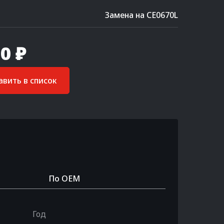
Замена на CE0670L
0 ₽
вить в список
По OEM
Год