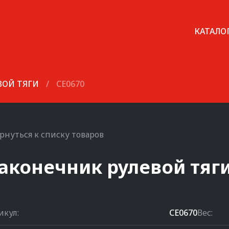
КАТАЛО
ВОЙ ТЯГИ
/
CE0670
рнуться к списку товаров
аконечник рулевой тяг
икул:
CE0670
Вес: