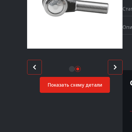
Ста
Опи
Показать схему детали