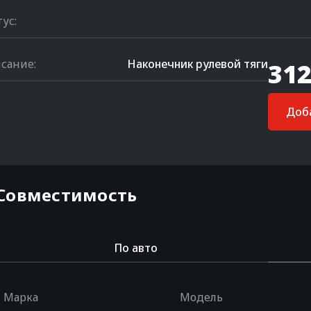
тус:
сание:
Наконечник рулевой тяги
312
Доба
Совместимость
По авто
Марка
Модель