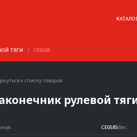
КАТАЛО
ВОЙ ТЯГИ
/
CE0585
рнуться к списку товаров
аконечник рулевой тяг
икул:
CE0585
Вес: