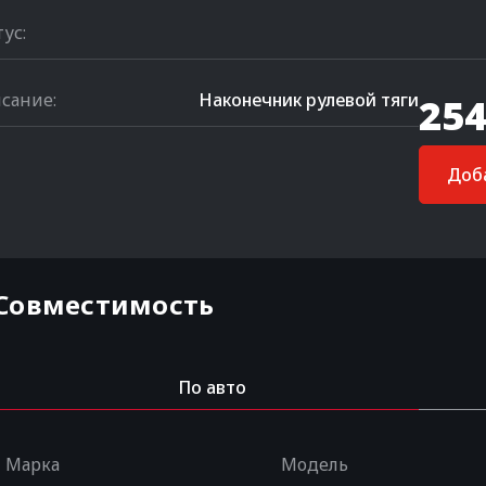
тус:
сание:
Наконечник рулевой тяги
254
Доба
Совместимость
По авто
Марка
Модель