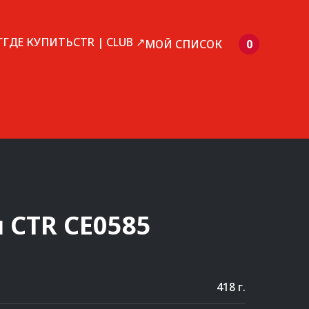
Г
ГДЕ КУПИТЬ
CTR | CLUB ↗
МОЙ СПИСОК
0
и
CTR
CE0585
418 г.