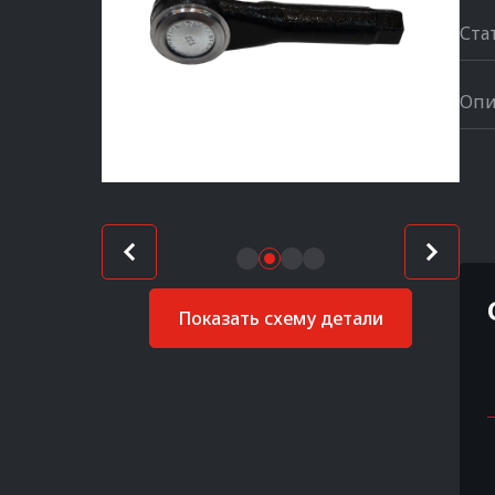
Ста
Опи
Показать схему детали