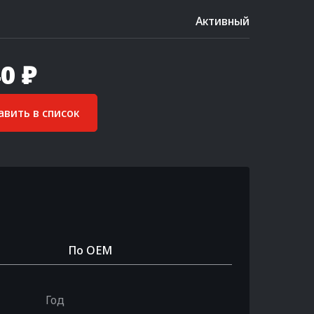
Активный
0 ₽
вить в список
По OEM
Год