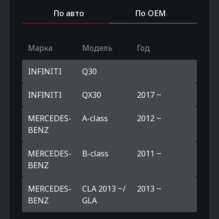
По авто
По OEM
Марка
Модель
Год
INFINITI
Q30
INFINITI
QX30
2017 ~
MERCEDES-
A-class
2012 ~
BENZ
MERCEDES-
B-class
2011 ~
BENZ
MERCEDES-
CLA 2013 ~/
2013 ~
BENZ
GLA