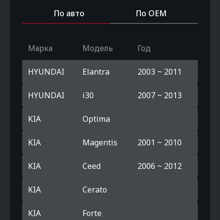
По авто
По OEM
Марка
Модель
Год
HYUNDAI
Elantra
2003 ~ 2011
HYUNDAI
i30
2007 ~ 2013
KIA
Optima
KIA
Magentis
2001 ~ 2010
KIA
Ceed
2006 ~ 2012
KIA
Cerato
KIA
Forte