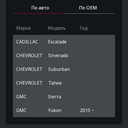
По авто
По OEM
Марка
Модель
Год
CADILLAC
Escalade
CHEVROLET
Silverado
CHEVROLET
Suburban
CHEVROLET
Tahoe
GMC
Sierra
GMC
Yukon
2015 ~