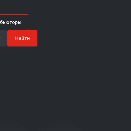
ибьюторы
Найти