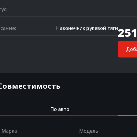
тус:
сание:
Наконечник рулевой тяги
251
Доба
Совместимость
По авто
Марка
Модель