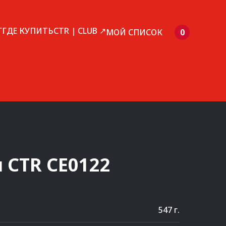
Г
ГДЕ КУПИТЬ
CTR | CLUB ↗
МОЙ СПИСОК
0
и
CTR
CE0122
547 г.