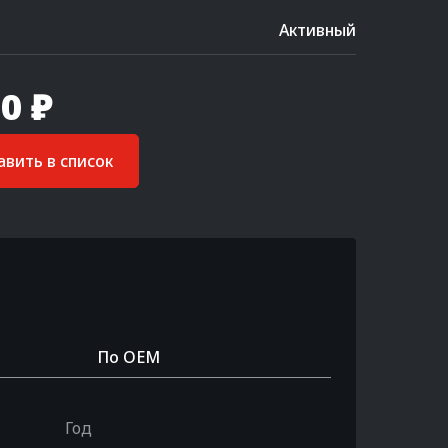
Активный
0 ₽
вить в список
По OEM
Год