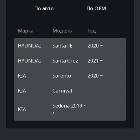
По авто
По OEM
Марка
Модель
Год
HYUNDAI
Santa FE
2020 ~
HYUNDAI
Santa Cruz
2021 ~
KIA
Sorento
2020 ~
KIA
Carnival
Sedona 2019 ~
KIA
/