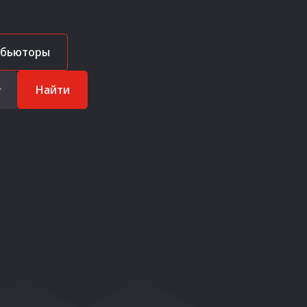
ибьюторы
Найти