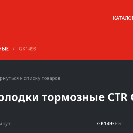
КАТАЛО
НЫЕ
/
GK1493
рнуться к списку товаров
олодки тормозные
CTR
икул:
GK1493
Вес: