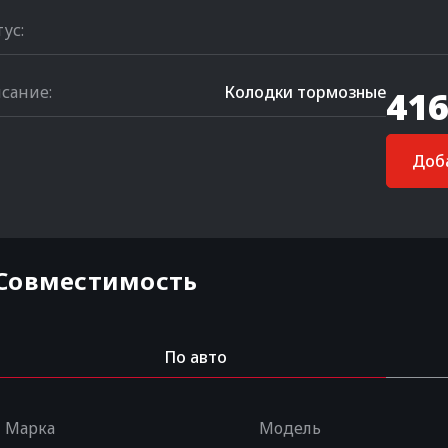
тус:
сание:
Колодки тормозные
416
Доба
Совместимость
По авто
Марка
Модель