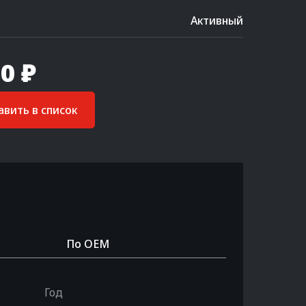
Активный
0 ₽
вить в список
По OEM
Год