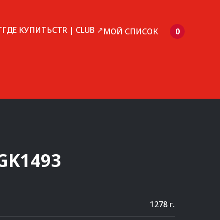
Г
ГДЕ КУПИТЬ
CTR | CLUB ↗
МОЙ СПИСОК
0
GK1493
1278 г.