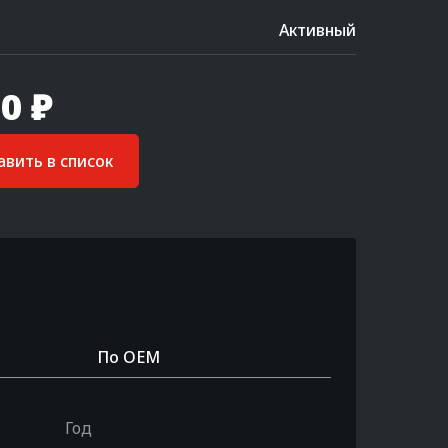
Активный
0 ₽
вить в список
По OEM
Год