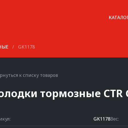
КАТАЛО
НЫЕ
/
GK1178
рнуться к списку товаров
олодки тормозные
CTR
икул:
GK1178
Вес: