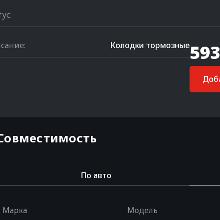
тус:
сание:
Колодки тормозные
593
Доба
Совместимость
По авто
Марка
Модель