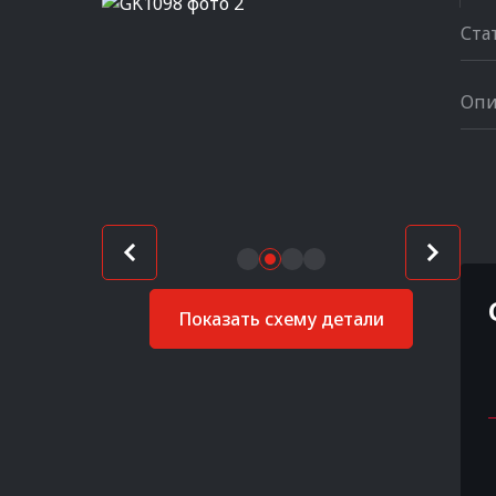
Ста
Опи
Показать схему детали