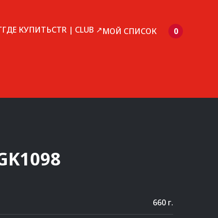
Г
ГДЕ КУПИТЬ
CTR | CLUB ↗
МОЙ СПИСОК
0
GK1098
660 г.