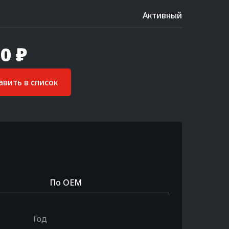
Активный
0 ₽
вить в список
По OEM
Год