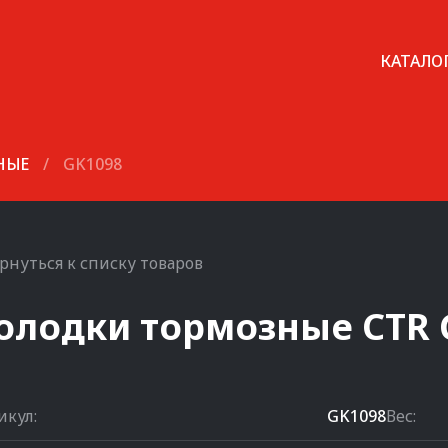
КАТАЛО
НЫЕ
/
GK1098
рнуться к списку товаров
олодки тормозные
CTR
икул:
GK1098
Вес: