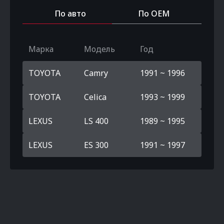
По авто
По OEM
Марка
Модель
Год
TOYOTA
Camry
1991 ~ 1996
TOYOTA
Celica
1993 ~ 1999
LEXUS
LS 400
1989 ~ 1995
LEXUS
ES 300
1991 ~ 1997