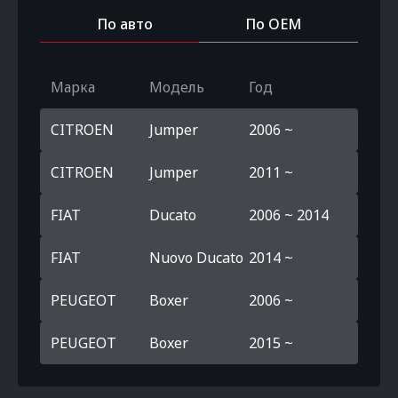
По авто
По OEM
Марка
Модель
Год
CITROEN
Jumper
2006 ~
CITROEN
Jumper
2011 ~
FIAT
Ducato
2006 ~ 2014
FIAT
Nuovo Ducato
2014 ~
PEUGEOT
Boxer
2006 ~
PEUGEOT
Boxer
2015 ~