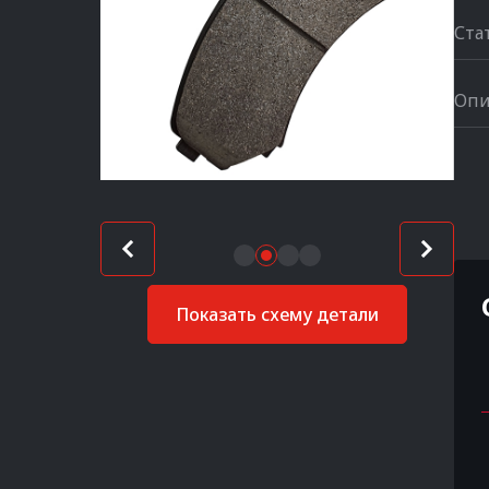
Ста
Опи
Показать схему детали