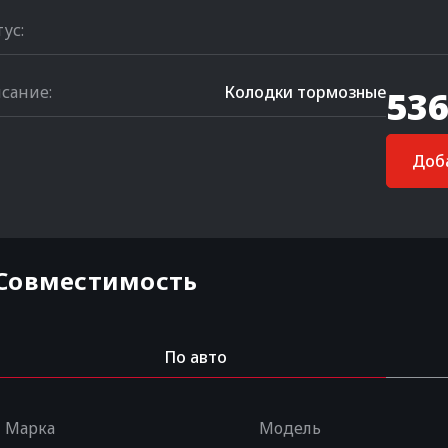
тус:
сание:
Колодки тормозные
536
Доба
Совместимость
По авто
Марка
Модель