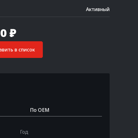
Активный
0 ₽
вить в список
По OEM
Год