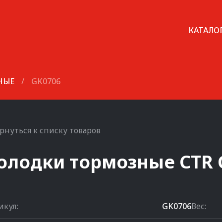
КАТАЛО
НЫЕ
/
GK0706
рнуться к списку товаров
олодки тормозные
CTR
икул:
GK0706
Вес: