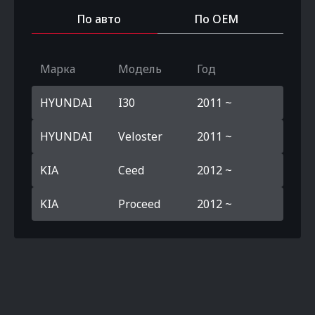
По авто
По OEM
Марка
Модель
Год
HYUNDAI
I30
2011 ~
HYUNDAI
Veloster
2011 ~
KIA
Ceed
2012 ~
KIA
Proceed
2012 ~