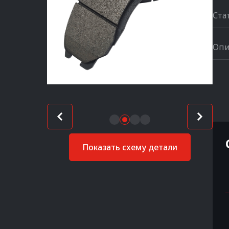
Ста
Опи
Показать схему детали