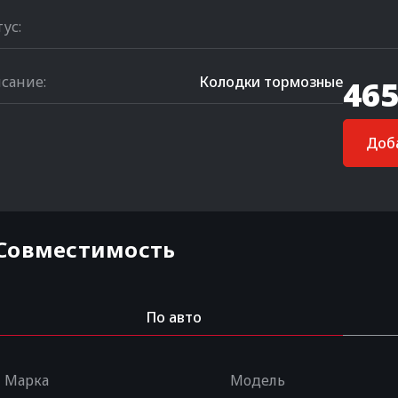
тус:
сание:
Колодки тормозные
465
Доба
Совместимость
По авто
Марка
Модель