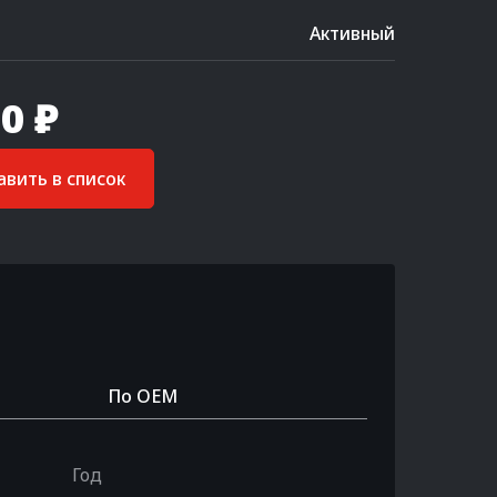
Активный
0 ₽
вить в список
По OEM
Год