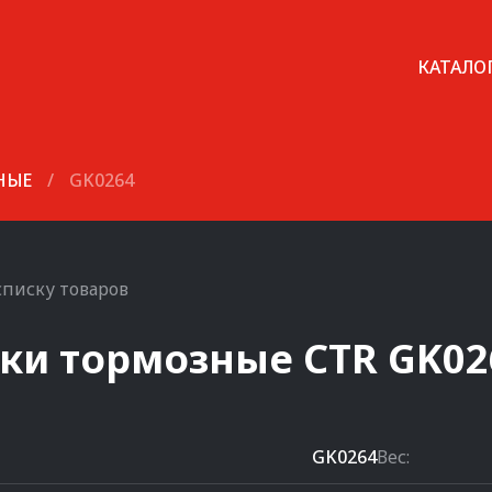
КАТАЛО
НЫЕ
/
GK0264
списку товаров
ки тормозные
CTR
GK02
GK0264
Вес: