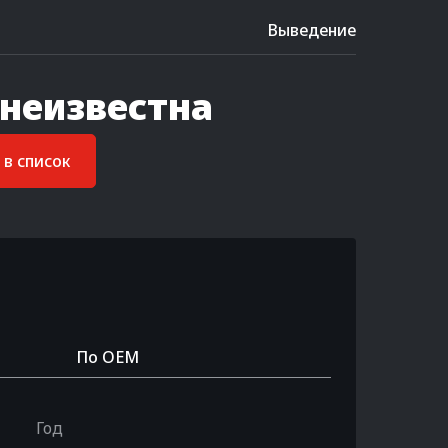
Выведение
 неизвестна
в список
По OEM
Год