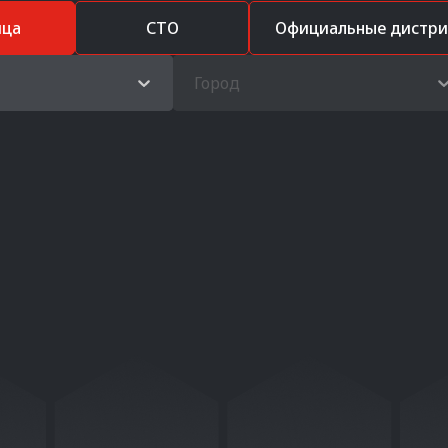
ица
СТО
Официальные дистр
Город