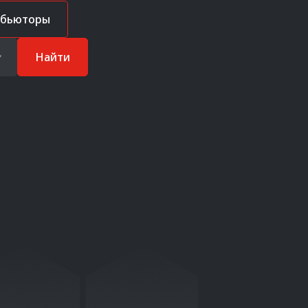
ибьюторы
Найти