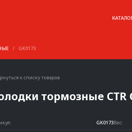
КАТАЛО
НЫЕ
/
GK0173
рнуться к списку товаров
олодки тормозные
CTR
икул:
GK0173
Вес: