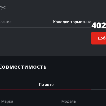
тус:
сание:
Колодки тормозные
402
Доба
Совместимость
По авто
Марка
Модель