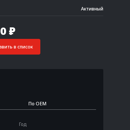
Активный
0 ₽
вить в список
По OEM
Год