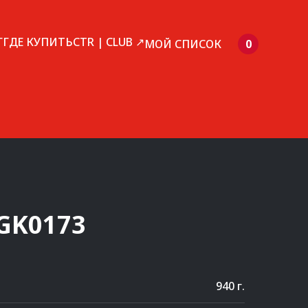
Г
ГДЕ КУПИТЬ
CTR | CLUB ↗
МОЙ СПИСОК
0
GK0173
940 г.