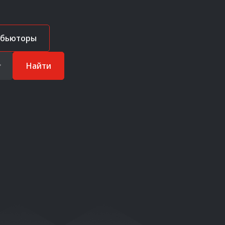
ибьюторы
Найти