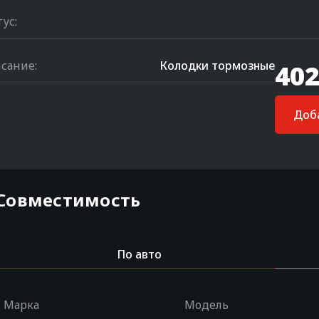
тус:
сание:
Колодки тормозные
402
Доба
Совместимость
По авто
Марка
Модель