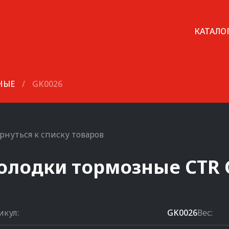
КАТАЛО
НЫЕ
/
GK0026
рнуться к списку товаров
олодки тормозные
CTR
икул:
GK0026
Вес: