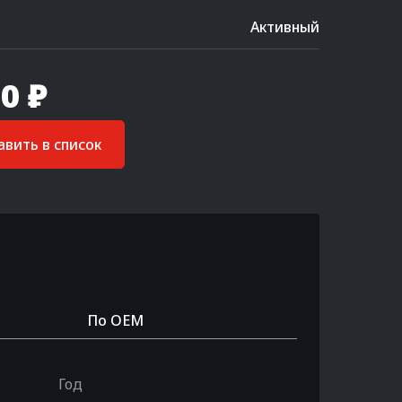
Активный
0 ₽
вить в список
По OEM
Год