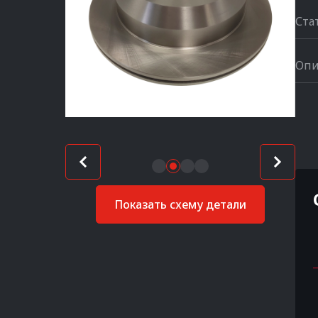
Ста
Опи
Показать схему детали