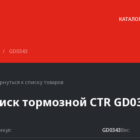
КАТАЛО
/
GD0343
рнуться к списку товаров
иск тормозной
CTR
GD0
икул:
GD0343
Вес: