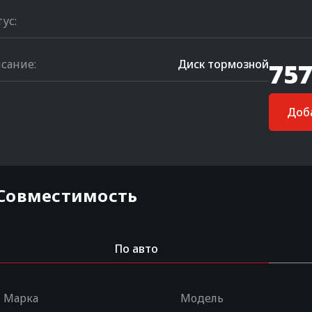
тус:
сание:
Диск тормозной
757
Доба
Совместимость
По авто
Марка
Модель