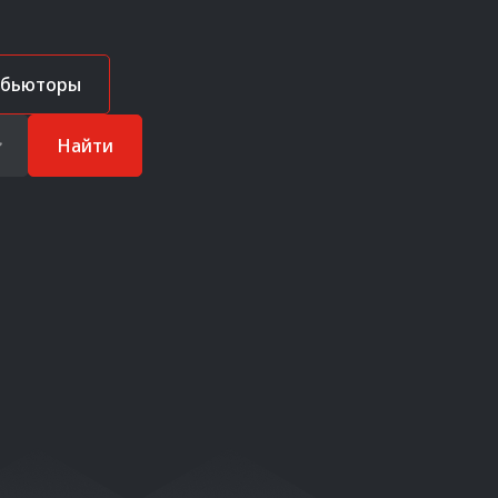
ибьюторы
Найти