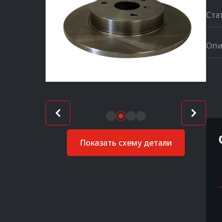
Ста
Опи
Показать схему детали