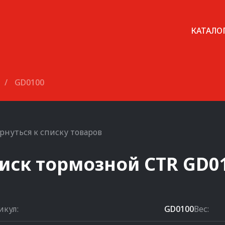
КАТАЛО
/
GD0100
рнуться к списку товаров
иск тормозной
CTR
GD0
икул:
GD0100
Вес: