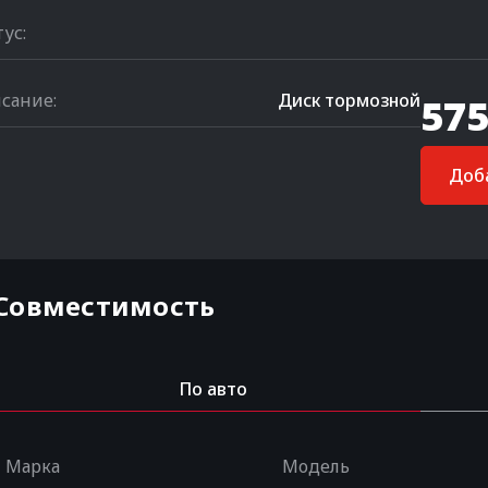
тус:
сание:
Диск тормозной
575
Доба
Совместимость
По авто
Марка
Модель