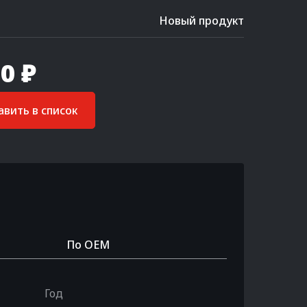
Новый продукт
0 ₽
вить в список
По OEM
Год