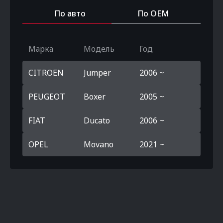
По авто
По OEM
Марка
Модель
Год
CITROEN
Jumper
2006 ~
PEUGEOT
Boxer
2005 ~
FIAT
Ducato
2006 ~
OPEL
Movano
2021 ~