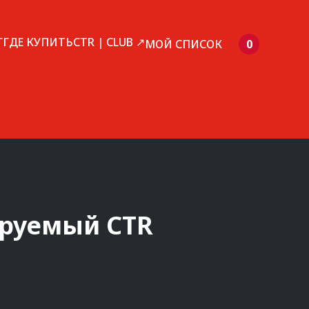
Г
ГДЕ КУПИТЬ
CTR | CLUB ↗
МОЙ СПИСОК
0
ируемый
CTR