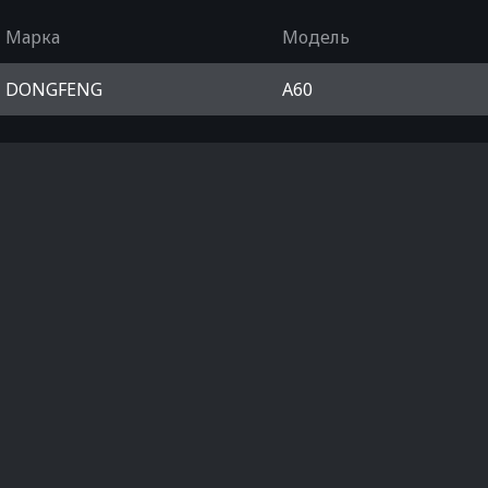
Марка
Модель
DONGFENG
A60