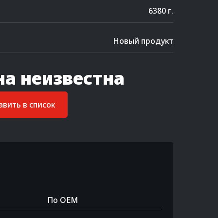
6380 г.
Новый продукт
на неизвестна
вить в список
По OEM