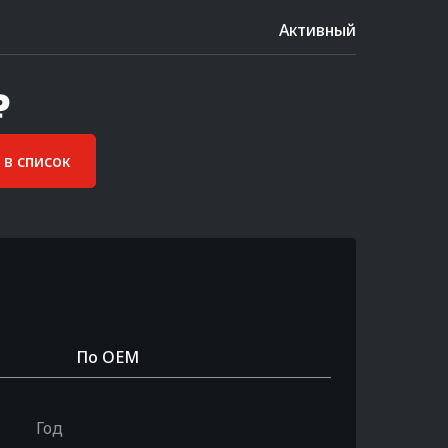
Активный
₽
в список
По OEM
Год