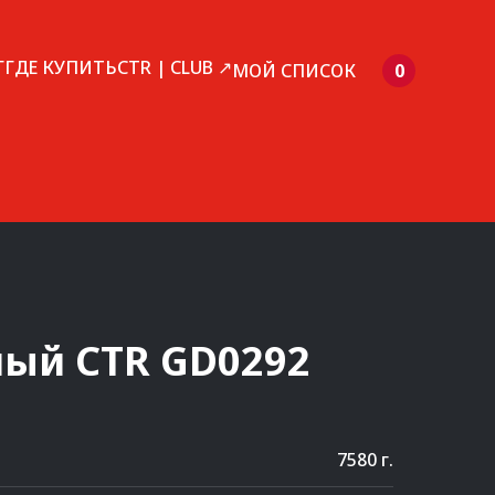
Г
ГДЕ КУПИТЬ
CTR | CLUB ↗
МОЙ СПИСОК
0
мый
CTR
GD0292
7580 г.