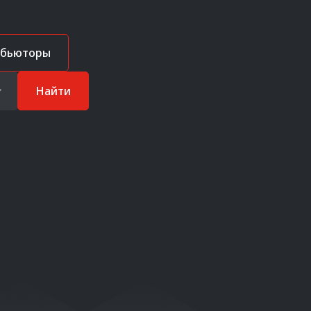
ибьюторы
Найти