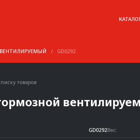
КАТАЛО
 ВЕНТИЛИРУЕМЫЙ
/
GD0292
списку товаров
тормозной вентилируе
GD0292
Вес: