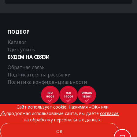
ПОДБОР
Каталог
Где купить
БУДЕМ НА СВЯЗИ
Обратная связь
Подписаться на рассылки
Политика конфиденциальности
Сайт использует cookie. Нажимая «ОК» или
CTR © 2025
продолжая использование сайта, вы даёте
согласие
Все права защищены
на обработку персональных данных.
ОК