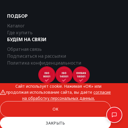
ПОДБОР
Каталог
Где купить
БУДЕМ НА СВЯЗИ
Обратная связь
Подписаться на рассылки
Политика конфиденциальности
Сайт использует cookie. Нажимая «ОК» или
CTR © 2025
продолжая использование сайта, вы даёте
согласие
Все права защищены
на обработку персональных данных.
ОК
ЗАКРЫТЬ