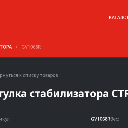
КАТАЛО
АТОРА
/
GV1068R
рнуться к списку товаров
тулка стабилизатора
CT
икул:
GV1068R
Вес: