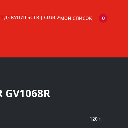
Г
ГДЕ КУПИТЬ
CTR | CLUB ↗
МОЙ СПИСОК
0
R
GV1068R
120 г.