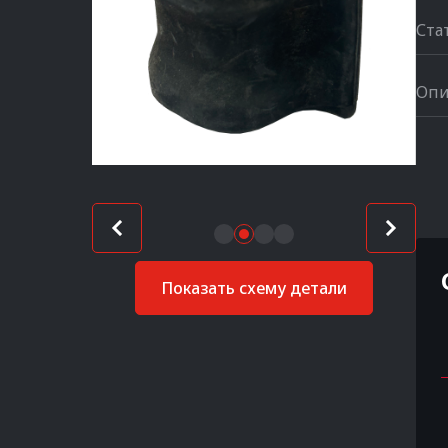
Ста
Опи
Показать схему детали