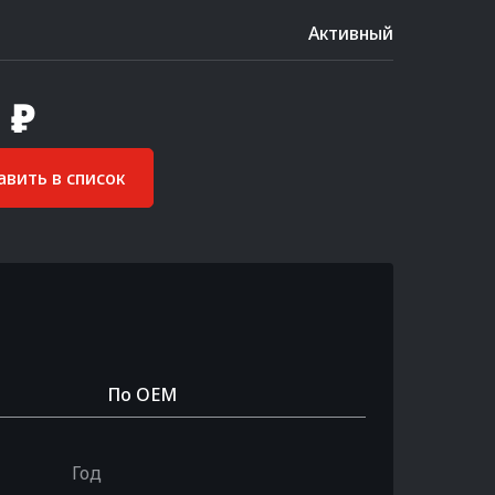
Активный
 ₽
вить в список
По OEM
Год