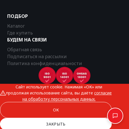
ПОДБОР
Каталог
Где купить
БУДЕМ НА СВЯЗИ
Обратная связь
Подписаться на рассылки
Политика конфиденциальности
Сайт использует cookie. Нажимая «ОК» или
CTR © 2025
продолжая использование сайта, вы даёте
согласие
Все права защищены
на обработку персональных данных.
ОК
ЗАКРЫТЬ