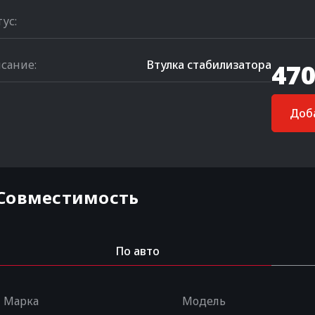
тус:
сание:
Втулка стабилизатора
470
Доба
Совместимость
По авто
Марка
Модель