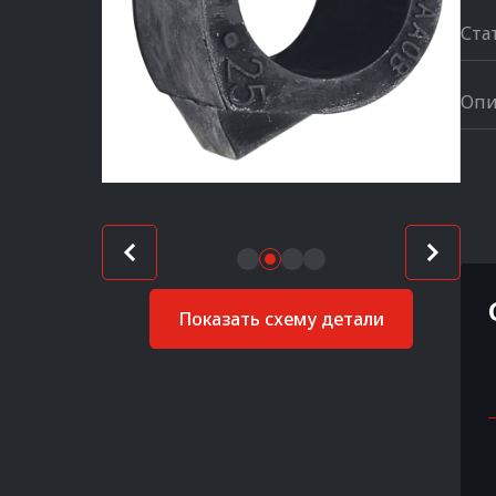
Ста
Опи
Показать схему детали