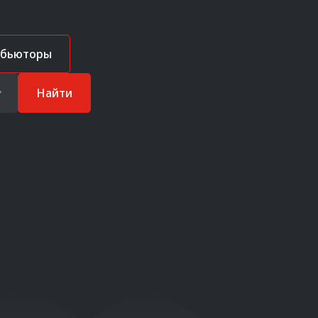
ибьюторы
Найти