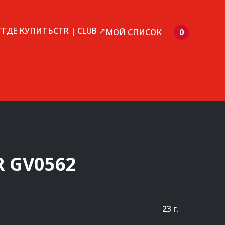
Г
ГДЕ КУПИТЬ
CTR | CLUB ↗
МОЙ СПИСОК
0
R
GV0562
23 г.