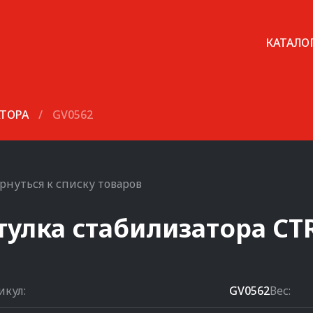
КАТАЛО
АТОРА
/
GV0562
рнуться к списку товаров
тулка стабилизатора
CT
икул:
GV0562
Вес: