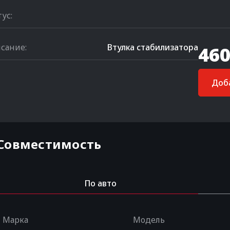
тус:
сание:
Втулка стабилизатора
460
Доба
Совместимость
По авто
Марка
Модель