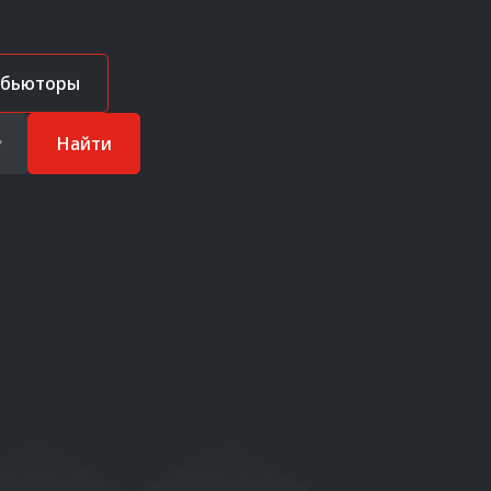
ибьюторы
Найти