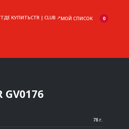
Г
ГДЕ КУПИТЬ
CTR | CLUB ↗
МОЙ СПИСОК
0
R
GV0176
78 г.