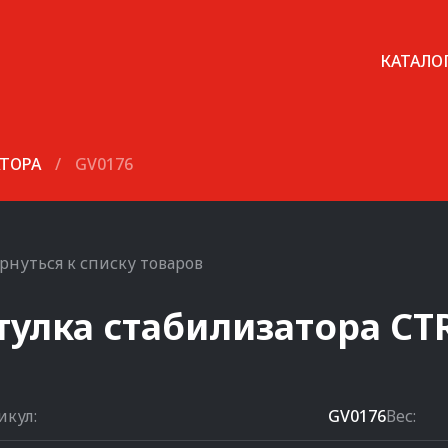
КАТАЛО
АТОРА
/
GV0176
рнуться к списку товаров
тулка стабилизатора
CT
икул:
GV0176
Вес: