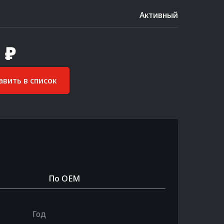
Активный
 ₽
вить в список
По OEM
Год