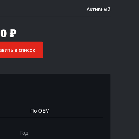
Активный
0 ₽
вить в список
По OEM
Год