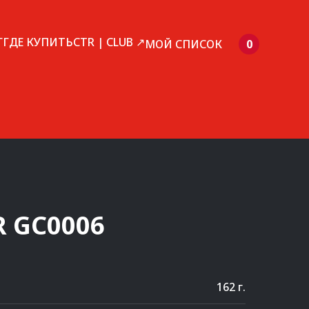
Г
ГДЕ КУПИТЬ
CTR | CLUB ↗
МОЙ СПИСОК
0
R
GC0006
162 г.