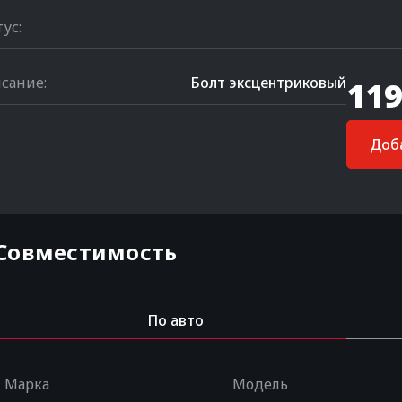
тус:
сание:
Болт эксцентриковый
119
Доба
Совместимость
По авто
Марка
Модель