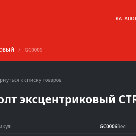
КАТАЛО
КОВЫЙ
/
GC0006
рнуться к списку товаров
олт эксцентриковый
CT
икул:
GC0006
Вес: