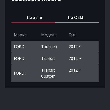
По авто
По OEM
Марка
Модель
Год
FORD
Tourneo
2012 ~
FORD
Transit
2012 ~
Transit
2012 ~
FORD
Custom