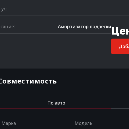
тус:
сание:
Амортизатор подвески
Це
Доба
Совместимость
По авто
Марка
Модель