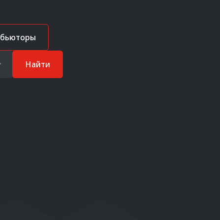
ибьюторы
Найти