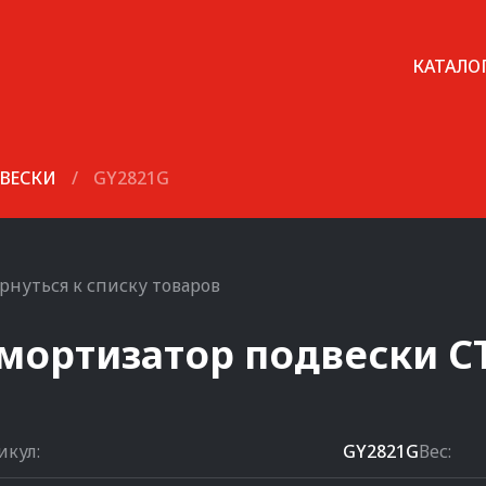
КАТАЛО
ВЕСКИ
/
GY2821G
рнуться к списку товаров
мортизатор подвески
C
икул:
GY2821G
Вес: