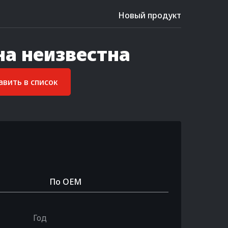
Новый продукт
на неизвестна
вить в список
По OEM
Год