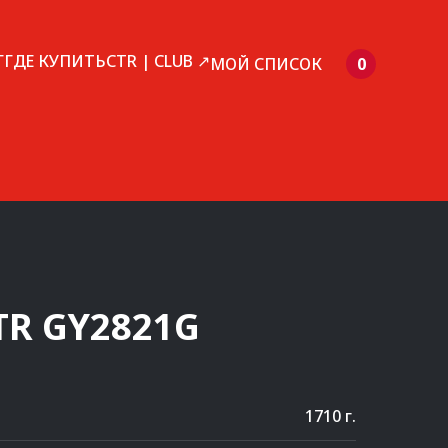
Г
ГДЕ КУПИТЬ
CTR | CLUB ↗
МОЙ СПИСОК
0
TR
GY2821G
1710 г.