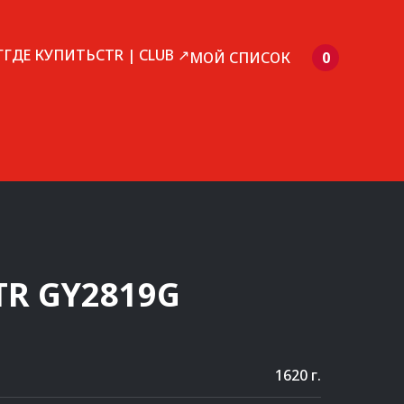
Г
ГДЕ КУПИТЬ
CTR | CLUB ↗
МОЙ СПИСОК
0
TR
GY2819G
1620 г.