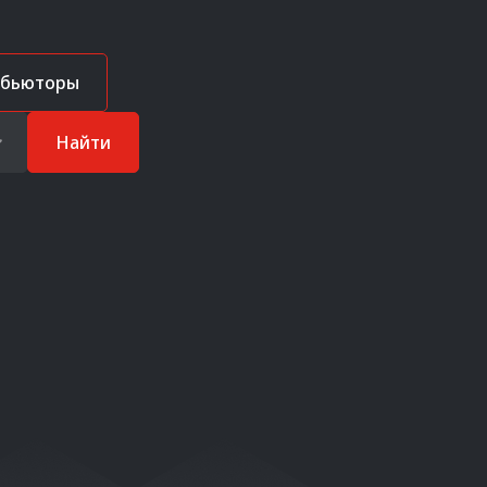
ибьюторы
Найти