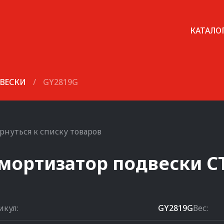
КАТАЛО
ВЕСКИ
/
GY2819G
рнуться к списку товаров
мортизатор подвески
C
икул:
GY2819G
Вес: