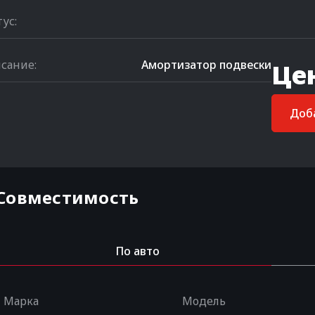
тус:
сание:
Амортизатор подвески
Це
Доба
Совместимость
По авто
Марка
Модель