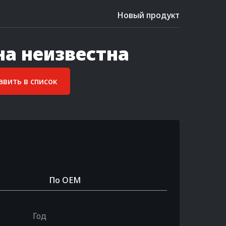
Новый продукт
на неизвестна
вить в список
По OEM
Год