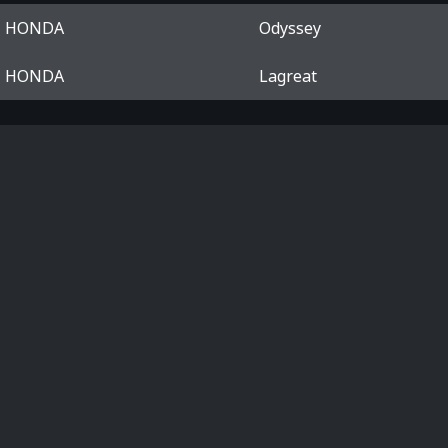
HONDA
Odyssey
HONDA
Lagreat