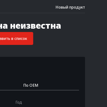
Новый продукт
на неизвестна
вить в список
По OEM
Год