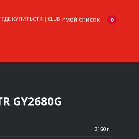
Г
ГДЕ КУПИТЬ
CTR | CLUB ↗
МОЙ СПИСОК
0
TR
GY2680G
2160 г.