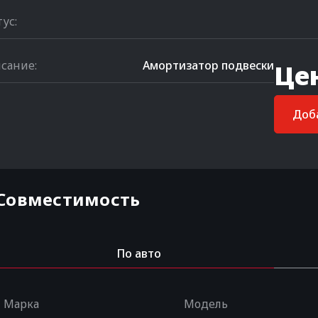
тус:
сание:
Амортизатор подвески
Це
Доба
Совместимость
По авто
Марка
Модель