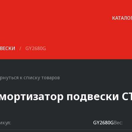
КАТАЛО
ВЕСКИ
/
GY2680G
рнуться к списку товаров
мортизатор подвески
C
икул:
GY2680G
Вес: